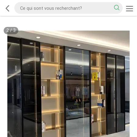
2
/
3