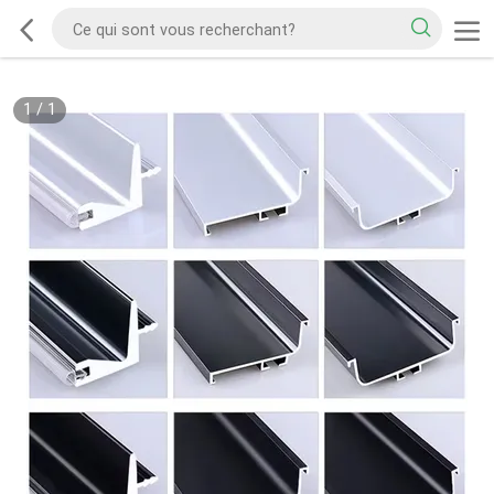
1
/
1