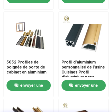
demande
demande
Visite d'usine
Contrôle de la qualité
Contact
nouvelles
5052 Profiles de
Profil d'aluminium
poignée de porte de
personnalisé de l'usine
cabinet en aluminium
Cuisines Profil
d'aluminium pour
Tous les cas
armoire de cuisine
envoyer une
envoyer une
Profil d'aluminium
extrusion
Demande de soumission
demande
demande
profils en aluminium pour des fenêtres et des portes