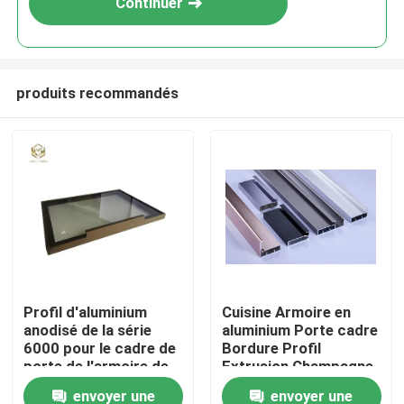
Continuer
produits recommandés
Aperçu
Profil d'aluminium
Cuisine Armoire en
anodisé de la série
aluminium Porte cadre
Produits
6000 pour le cadre de
Bordure Profil
porte de l'armoire de
Extrusion Champagne
cuisine personnalisée
Anodisation
envoyer une
envoyer une
A propos de nous