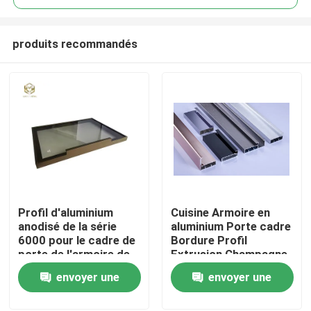
produits recommandés
Profil d'aluminium
Cuisine Armoire en
Aperçu
anodisé de la série
aluminium Porte cadre
6000 pour le cadre de
Bordure Profil
porte de l'armoire de
Extrusion Champagne
Produits
cuisine personnalisée
Anodisation
envoyer une
envoyer une
demande
demande
A propos de nous