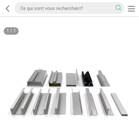
1
/
1