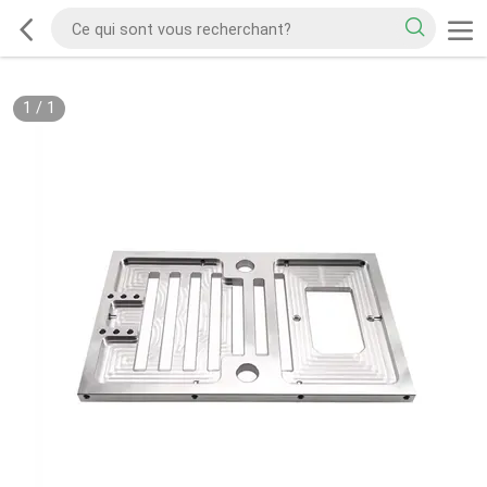
1
/
1