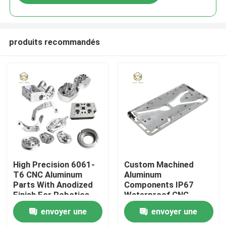
produits recommandés
Aperçu
High Precision 6061-
Custom Machined
T6 CNC Aluminum
Aluminum
Parts With Anodized
Components IP67
Produits
Finish For Robotics
Waterproof CNC
Service For
envoyer une
envoyer une
Automotive
A propos de nous