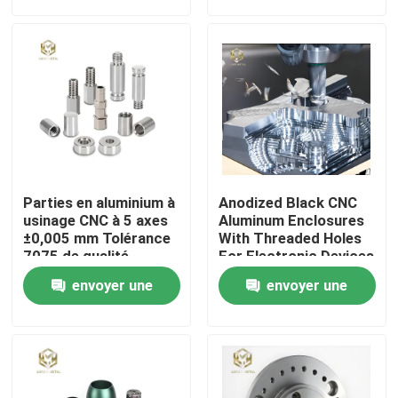
demande
demande
Visite d'usine
Contrôle de la qualité
Contact
Parties en aluminium à
Anodized Black CNC
nouvelles
usinage CNC à 5 axes
Aluminum Enclosures
±0,005 mm Tolérance
With Threaded Holes
7075 de qualité
For Electronic Devices
aérospatiale
Tous les cas
envoyer une
envoyer une
demande
demande
Demande de soumission
profils en aluminium pour des fenêtres et des portes