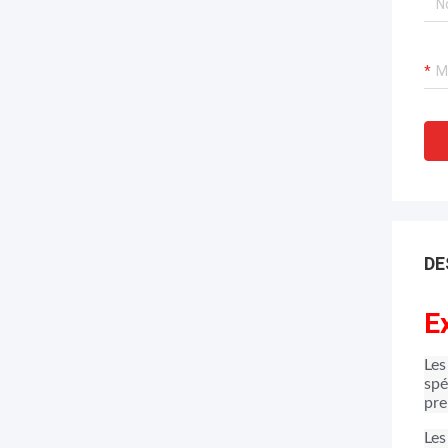
DE
E
Les
spé
pre
Les