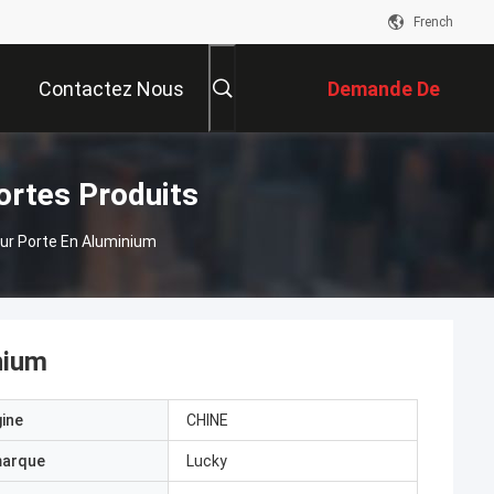
French
Contactez Nous
Demande De
Soumission
ortes Produits
ur Porte En Aluminium
nium
gine
CHINE
marque
Lucky