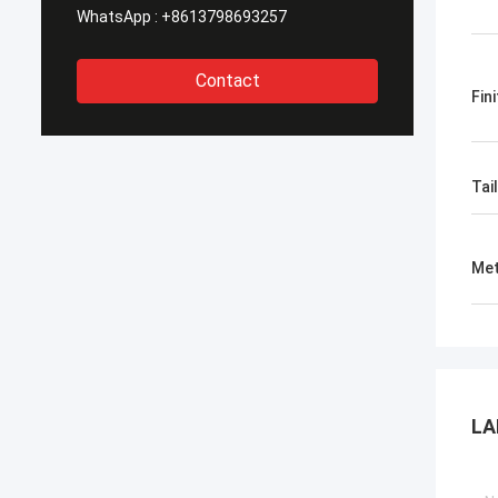
WhatsApp :
+8613798693257
Contact
Fini
Tail
Met
LA