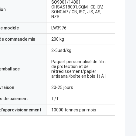
SO9001/14001
OHSAS18001,CQM,, CE, BV,
ion
SONCAP / GB, ISO, JIS, AS,
NZS
e modèle
LW3976
 de commande min
200 kg
2-5usd/kg
Paquet personnalisé de film
de protection et de
'emballage
rétrécissement/papier
artisanal/boîte en bois 1) À l
ivraison
20-25 jours
s de paiement
T/T
 d'approvisionnement
10000 tonnes par mois