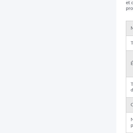
et 
pro
M
T
É
T
d
C
p