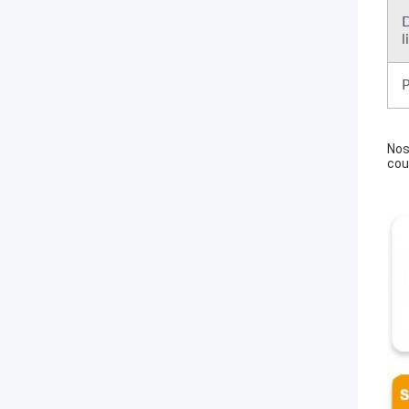
D
l
P
Nos
cou