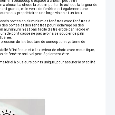
également beaucoup d'espace à choisir, peut être
à choisir.La chose la plus importante est que la largeur de
ment grande, et le verre de fenêtre est également une
fournir aux propriétaires une large vision et un taux
 cassés portes en aluminium et fenêtres avec fenêtres à
s des portes et des fenêtres pour l'éclairage ou des
en aluminium n'est pas facile d'être érodé par l'acide et
nium de pont cassé ne pas avoir à se soucier de pâlir
libérée.
e la pression de la structure de conception système de
stallé à l'intérieur et à l'extérieur de choix, avec moustique,
n de fenêtre anti-vol peut également être
atériel à plusieurs points unique, pour assurer la stabilité