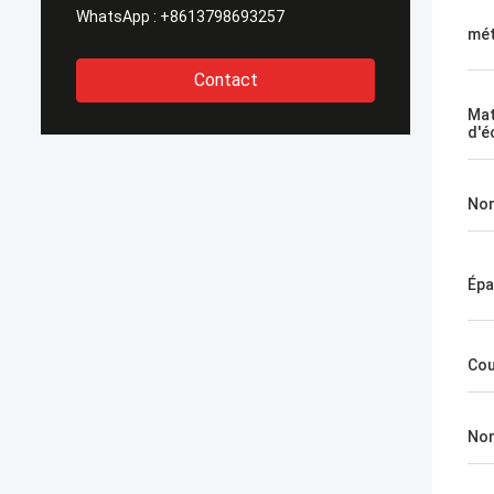
WhatsApp :
+8613798693257
mét
Contact
Mat
d'é
Nom
Épa
Cou
Nom