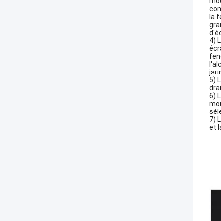
mod
com
la 
gra
d'é
4) 
écr
fen
l'a
jau
5) 
dra
6) 
mou
sél
7) 
et 