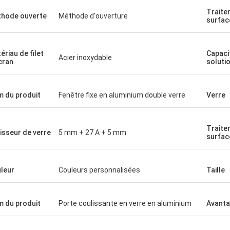
Traite
hode ouverte
Méthode d'ouverture
surfac
ériau de filet
Capaci
Acier inoxydable
cran
solutio
 du produit
Fenêtre fixe en aluminium double verre
Verre
Traite
isseur de verre
5 mm + 27 A + 5 mm
surfac
leur
Couleurs personnalisées
Taille
 du produit
Porte coulissante en verre en aluminium
Avant