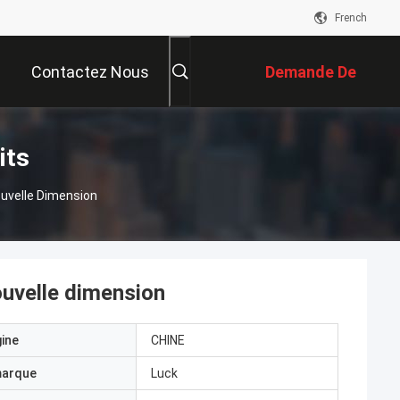
French
Contactez Nous
Demande De
Soumission
its
ouvelle Dimension
ouvelle dimension
gine
CHINE
marque
Luck