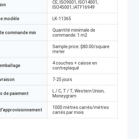
CE, ISO9001, ISO14001,
ion
ISO45001, IATF16949
e modèle
LK-11365
Quantité minimale de
 de commande min
commande: 1 m2
Sample price: $80.00/square
meter
4 couches + caisse en
'emballage
contreplaqué
ivraison
7-25 jours
L / C, T / T, Western Union,
s de paiement
Moneygram
1000 mètres carrés/mètres
 d'approvisionnement
carrés par mois