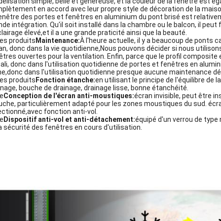
élisation simple, belle et généreuse, et la couleur de la fenêtre est 
plètement en accord avec leur propre style de décoration de la maison 
fenêtre des portes et fenêtres en aluminium du pont brisé est relative
nde intégration. Qu'il soit installé dans la chambre ou le balcon, il peut 
clairage élevé,et il a une grande praticité ainsi que la beauté.
Les produits
Maintenance:
À l'heure actuelle, il y a beaucoup de ponts
an, donc dans la vie quotidienne,Nous pouvons décider si nous utilison
êtres ouvertes pour la ventilation. Enfin, parce que le profil composite 
lcali, donc dans l'utilisation quotidienne de portes et fenêtres en alumi
ne,donc dans l'utilisation quotidienne presque aucune maintenance dé
Les produits
Fonction étanche:
en utilisant le principe de l'équilibre d
inage, bouche de drainage, drainage lisse, bonne étanchéité.
Le
Conception de l'écran anti-moustiques:
écran invisible, peut être in
che, particulièrement adapté pour les zones moustiques du sud. écra
ectionné,avec fonction anti-vol.
Le
Dispositif anti-vol et anti-détachement:
équipé d'un verrou de type m
la sécurité des fenêtres en cours d'utilisation.