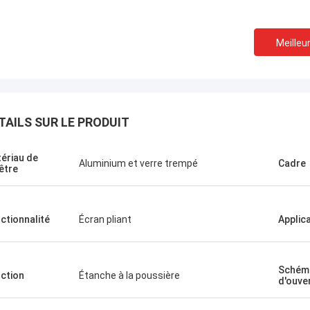
Meilleur
TAILS SUR LE PRODUIT
ériau de
Aluminium et verre trempé
Cadre
être
ctionnalité
Écran pliant
Applic
Schém
ction
Étanche à la poussière
d'ouve