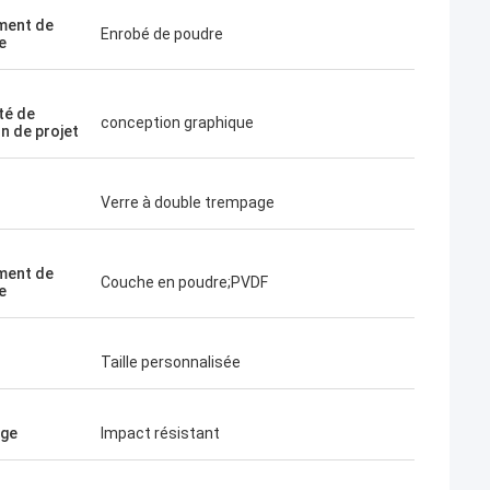
ment de
Enrobé de poudre
e
té de
conception graphique
n de projet
Verre à double trempage
ment de
Couche en poudre;PVDF
e
Taille personnalisée
age
Impact résistant