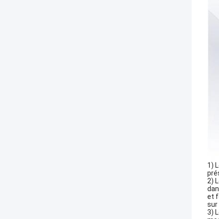
1) 
pré
2) 
dan
et 
sur
3) 