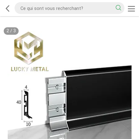
2
/
3