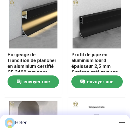
Visite d'usine
Contrôle de la qualité
Contact
Forgeage de
Profil de jupe en
transition de plancher
aluminium lourd
en aluminium certifié
épaisseur 2,5 mm
nouvelles
CE 2400 mm pour
Surface anti-rayures
rénovation de bureaux
envoyer une
envoyer une
Tous les cas
demande
demande
Demande de soumission
Helen
profils en aluminium pour des fenêtres et des portes