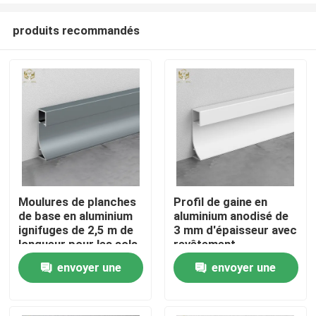
produits recommandés
Moulures de planches
Profil de gaine en
de base en aluminium
aluminium anodisé de
Aperçu
ignifuges de 2,5 m de
3 mm d'épaisseur avec
longueur pour les sols
revêtement
commerciaux
anticorrosion
envoyer une
envoyer une
Produits
demande
demande
A propos de nous