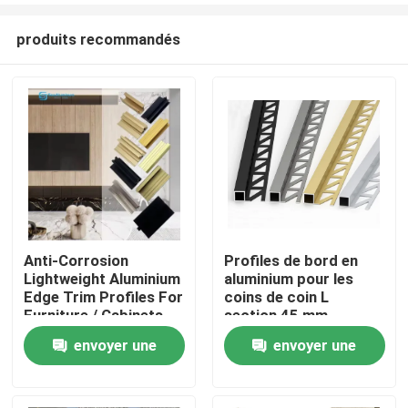
produits recommandés
Anti-Corrosion
Profiles de bord en
Lightweight Aluminium
aluminium pour les
Aperçu
Edge Trim Profiles For
coins de coin L
Furniture / Cabinets
section 45 mm
antipoussière
envoyer une
envoyer une
Produits
demande
demande
A propos de nous