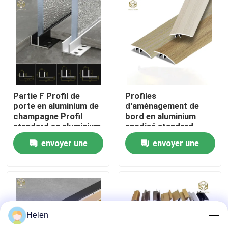
Visite d'usine
Contrôle de la qualité
Contact
Partie F Profil de
Profiles
porte en aluminium de
d'aménagement de
champagne Profil
bord en aluminium
nouvelles
standard en aluminium
anodisé standard
extrudé
Extrusion épaisseur 1
envoyer une
envoyer une
mm
Tous les cas
demande
demande
Demande de soumission
Helen
profils en aluminium pour des fenêtres et des portes