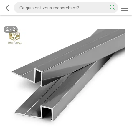
2
/
2