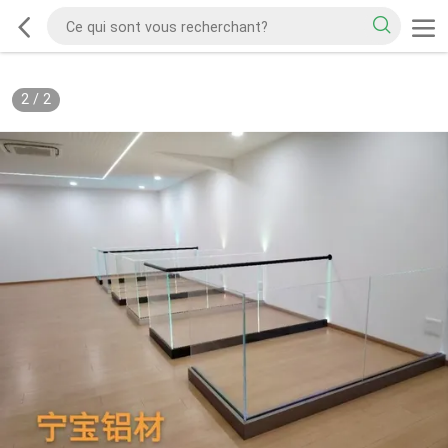
2
/
2