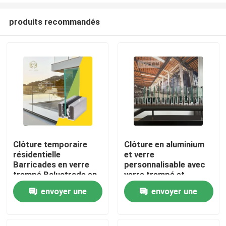
produits recommandés
Clôture temporaire
Clôture en aluminium
résidentielle
et verre
Aperçu
Barricades en verre
personnalisable avec
trempé Balustrade en
verre trempé et
acier inoxydable
feuilleté pour une
envoyer une
envoyer une
Produits
Postes en aluminium
résistance à la charge
enceinte en aluminium
de vent de 1200Pa et
demande
demande
Clôture de sécurité
un revêtement en
A propos de nous
pour hôtel
poudre anodisé