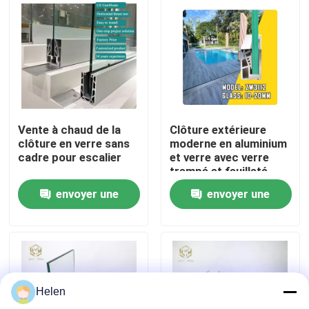
Visite d'usine
Contrôle de la qualité
Contact
Vente à chaud de la
Clôture extérieure
clôture en verre sans
moderne en aluminium
cadre pour escalier
et verre avec verre
nouvelles
trempé et feuilleté,
résistance à la charge
envoyer une
envoyer une
de vent de 1200 Pa, et
anodisation et
Tous les cas
demande
demande
revêtement en poudre
Demande de soumission
Helen
profils en aluminium pour des fenêtres et des portes