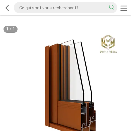
1
/
1