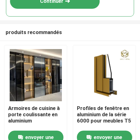
Continuer
produits recommandés
Aperçu
Armoires de cuisine à
Profiles de fenêtre en
porte coulissante en
aluminium de la série
Produits
aluminium
6000 pour meubles T5
envoyer une
envoyer une
A propos de nous