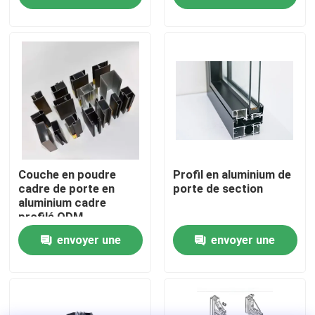
demande
demande
Visite d'usine
Contrôle de la qualité
Contact
nouvelles
Couche en poudre
Profil en aluminium de
cadre de porte en
porte de section
aluminium cadre
profilé ODM
Tous les cas
envoyer une
envoyer une
Demande de soumission
demande
demande
profils en aluminium pour des fenêtres et des portes