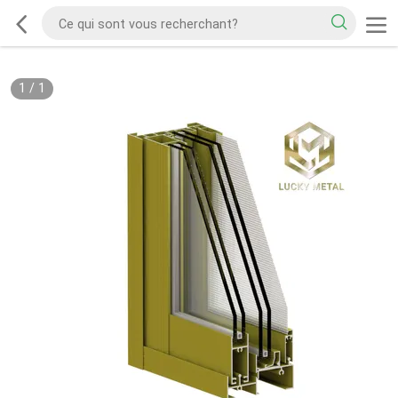
1
/
1