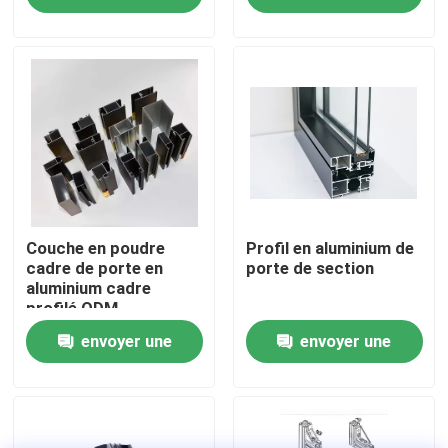
demande
demande
Visite d'usine
Contrôle de la qualité
Contact
nouvelles
Couche en poudre
Profil en aluminium de
cadre de porte en
porte de section
aluminium cadre
profilé ODM
Tous les cas
envoyer une
envoyer une
Demande de soumission
demande
demande
profils en aluminium pour des fenêtres et des portes