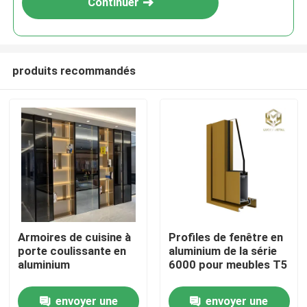
Continuer
produits recommandés
Aperçu
Armoires de cuisine à
Profiles de fenêtre en
porte coulissante en
aluminium de la série
Produits
aluminium
6000 pour meubles T5
envoyer une
envoyer une
A propos de nous