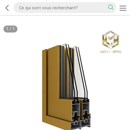
1
/
1