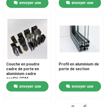
envoyer une
envoyer une
demande
demande
Visite d'usine
Contrôle de la qualité
Contact
nouvelles
Couche en poudre
Profil en aluminium de
cadre de porte en
porte de section
aluminium cadre
Tous les cas
profilé ODM
envoyer une
envoyer une
Demande de soumission
demande
demande
profils en aluminium pour des fenêtres et des portes