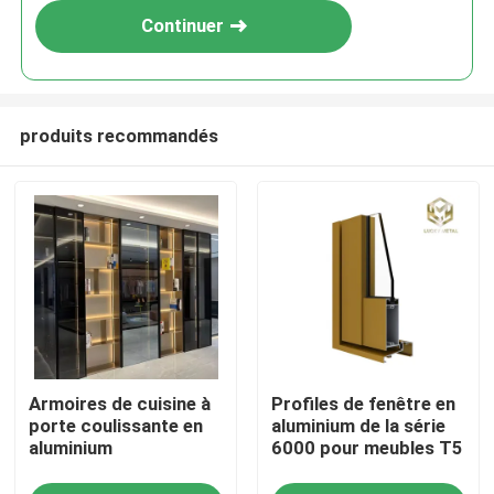
Continuer
produits recommandés
Aperçu
Armoires de cuisine à
Profiles de fenêtre en
Produits
porte coulissante en
aluminium de la série
aluminium
6000 pour meubles T5
A propos de nous