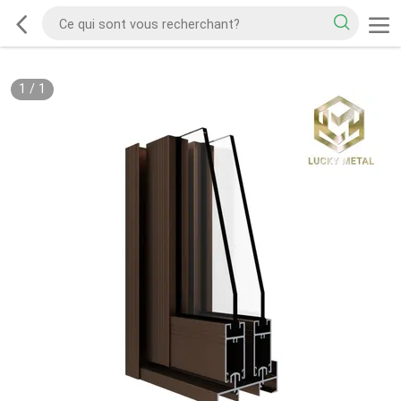
1
/
1