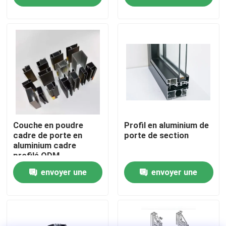
demande
demande
Visite d'usine
Contrôle de la qualité
Contact
nouvelles
Couche en poudre
Profil en aluminium de
cadre de porte en
porte de section
aluminium cadre
profilé ODM
Tous les cas
envoyer une
envoyer une
Demande de soumission
demande
demande
profils en aluminium pour des fenêtres et des portes