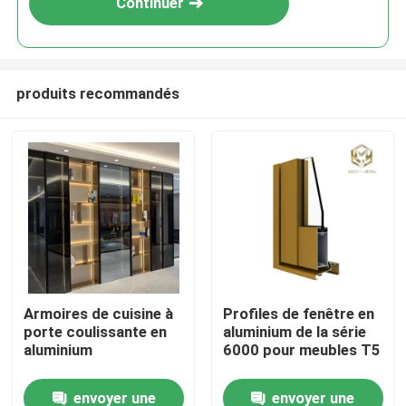
Continuer
produits recommandés
Aperçu
Armoires de cuisine à
Profiles de fenêtre en
porte coulissante en
aluminium de la série
Produits
aluminium
6000 pour meubles T5
envoyer une
envoyer une
A propos de nous