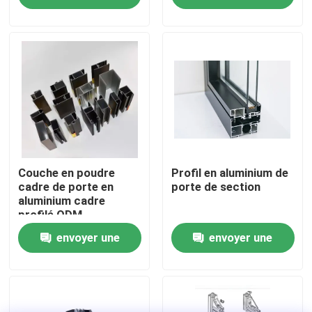
demande
demande
Visite d'usine
Contrôle de la qualité
Contact
nouvelles
Couche en poudre
Profil en aluminium de
cadre de porte en
porte de section
aluminium cadre
profilé ODM
Tous les cas
envoyer une
envoyer une
Demande de soumission
demande
demande
profils en aluminium pour des fenêtres et des portes