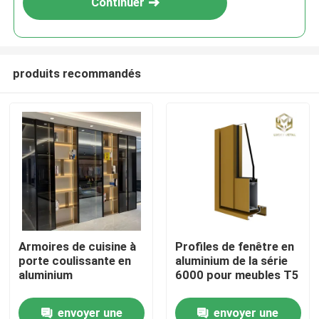
Continuer
produits recommandés
Aperçu
Armoires de cuisine à
Profiles de fenêtre en
porte coulissante en
aluminium de la série
Produits
aluminium
6000 pour meubles T5
envoyer une
envoyer une
A propos de nous