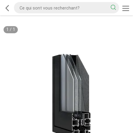
1
/
1