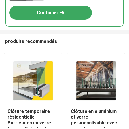
Continuer
produits recommandés
Aperçu
Produits
Clôture temporaire
Clôture en aluminium
résidentielle
et verre
Barricades en verre
personnalisable avec
A propos de nous
trempé Balustrade en
verre trempé et