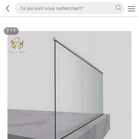
1
/
1