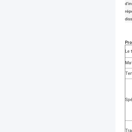
d'i
rép
dis
Pro
Le 
Mat
Te
Spé
Tra