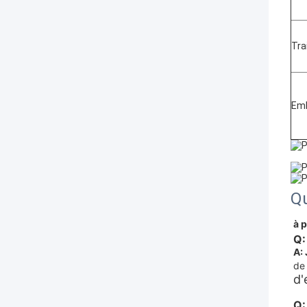
Tra
Emb
Qu
à 
Q:
A: 
de 
d'
Q: