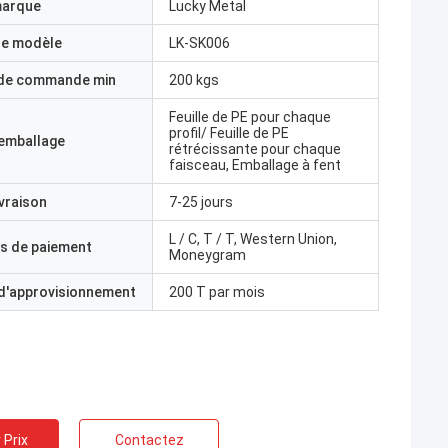
marque
Lucky Metal
e modèle
LK-SK006
 de commande min
200 kgs
Feuille de PE pour chaque
profil/ Feuille de PE
'emballage
rétrécissante pour chaque
faisceau, Emballage à fent
ivraison
7-25 jours
L / C, T / T, Western Union,
s de paiement
Moneygram
 d'approvisionnement
200 T par mois
 Prix
Contactez