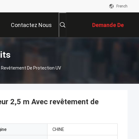
French
Contactez Nous
Demande De
Soumission
its
ec Revêtement De Protection UV
ueur 2,5 m Avec revêtement de
gine
CHINE