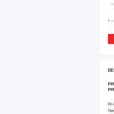
DE
PR
PR
En 
l'é