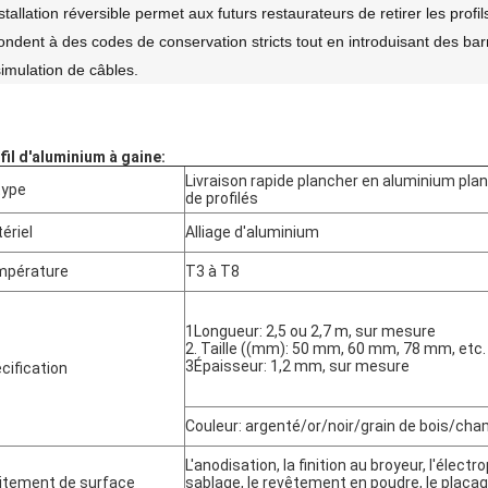
nstallation réversible permet aux futurs restaurateurs de retirer les pro
ondent à des codes de conservation stricts tout en introduisant des ba
simulation de câbles.
fil d'aluminium à gaine
:
Livraison rapide plancher en aluminium pla
type
de profilés
ériel
Alliage d'aluminium
mpérature
T3 à T8
1Longueur: 2,5 ou 2,7 m, sur mesure
2. Taille ((mm): 50 mm, 60 mm, 78 mm, etc.
3Épaisseur: 1,2 mm, sur mesure
cification
Couleur: argenté/or/noir/grain de bois/ch
L'anodisation, la finition au broyeur, l'électr
itement de surface
sablage, le revêtement en poudre, le placag