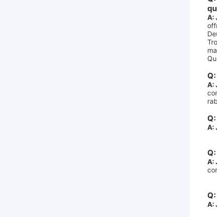
qu
A: 
off
Deu
Tro
ma
Qu
Q:
A: 
co
rab
Q:
A: 
Q:
A: 
co
Q:
A: 