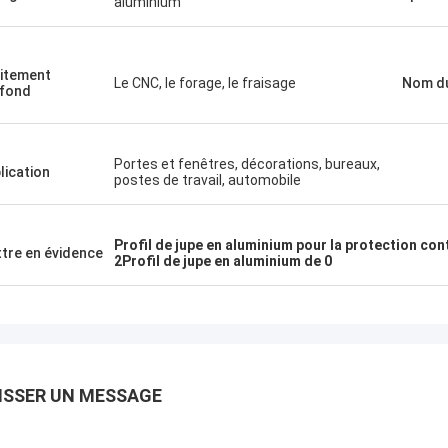
aluminium
itement
Le CNC, le forage, le fraisage
Nom du
fond
Portes et fenêtres, décorations, bureaux,
lication
postes de travail, automobile
Profil de jupe en aluminium pour la protection con
tre en évidence
2Profil de jupe en aluminium de 0
ISSER UN MESSAGE