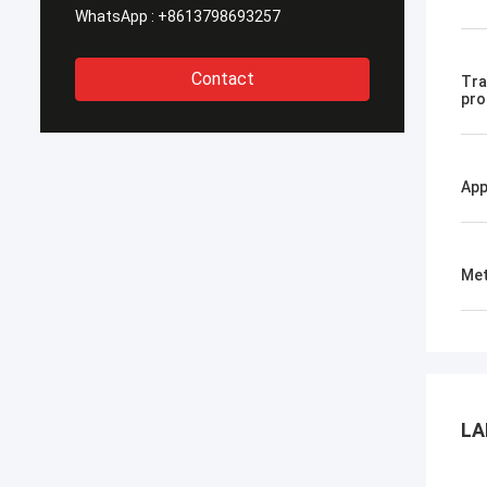
WhatsApp :
+8613798693257
Contact
Tra
pro
App
Met
LA