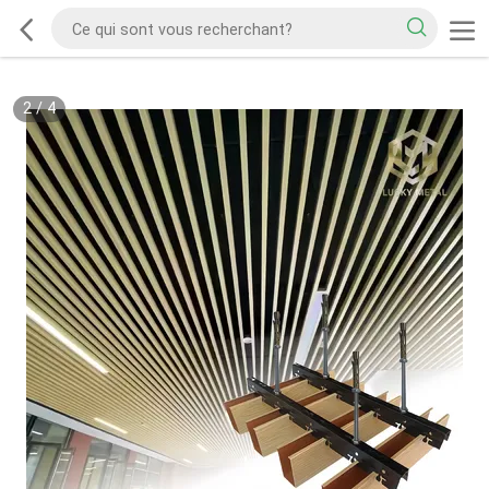
2
/
4