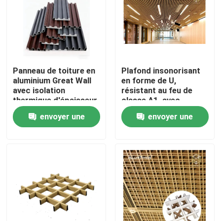
Panneau de toiture en
Plafond insonorisant
aluminium Great Wall
en forme de U,
avec isolation
résistant au feu de
thermique d'épaisseur
classe A1, avec
personnalisée,
couleurs
envoyer une
envoyer une
revêtement de toit
personnalisables pour
extérieur étanche et
un usage commercial
demande
demande
résistant à la
et industriel
corrosion pour
Aperçu
applications
industrielles et
commerciales
Produits
A propos de nous