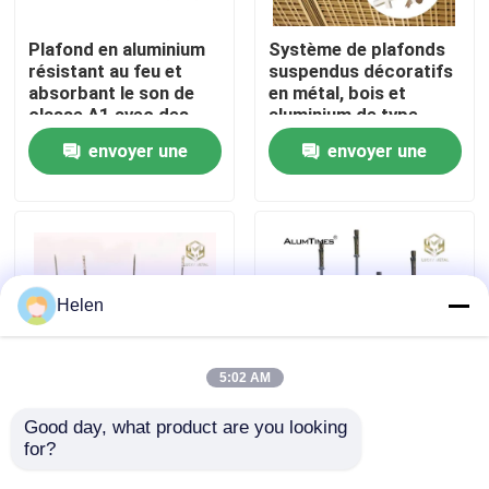
Plafond en aluminium
Système de plafonds
Visite d'usine
résistant au feu et
suspendus décoratifs
absorbant le son de
en métal, bois et
classe A1 avec des
aluminium de type
Contrôle de la qualité
couleurs
usine
envoyer une
envoyer une
personnalisables pour
le système de plafond
demande
demande
Contact
suspendu
nouvelles
Helen
Tous les cas
5:02 AM
Demande de soumission
Good day, what product are you looking 
Plafond en aluminium
Plafond en aluminium
for?
avec absorption
thermolaqué avec
acoustique et
absorption acoustique
profils en aluminium pour des fenêtres et des portes