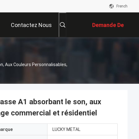
French
Contactez Nous
Demande De
Soumission
n, Aux Couleurs Personnalisables,
lasse A1 absorbant le son, aux
age commercial et résidentiel
marque
LUCKY METAL