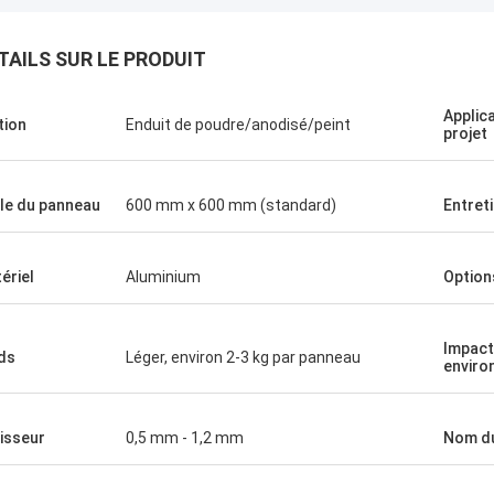
TAILS SUR LE PRODUIT
Applic
tion
Enduit de poudre/anodisé/peint
projet
lle du panneau
600 mm x 600 mm (standard)
Entret
ériel
Aluminium
Option
Impact
ds
Léger, environ 2-3 kg par panneau
enviro
isseur
0,5 mm - 1,2 mm
Nom du