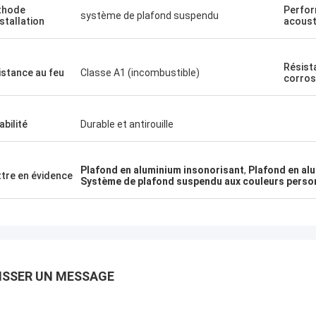
thode
Perfo
système de plafond suspendu
nstallation
acoust
Résist
istance au feu
Classe A1 (incombustible)
corros
abilité
Durable et antirouille
Plafond en aluminium insonorisant
,
Plafond en alu
tre en évidence
Système de plafond suspendu aux couleurs perso
ISSER UN MESSAGE