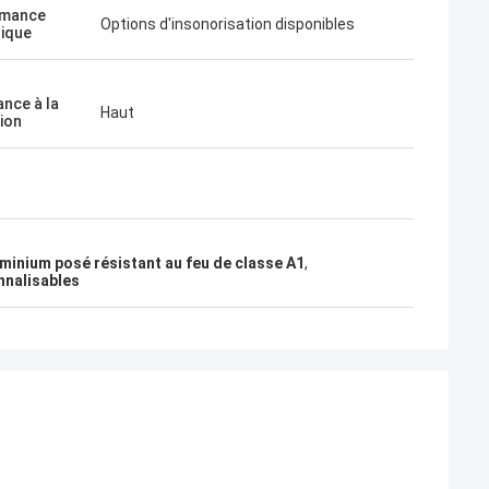
rmance
Options d'insonorisation disponibles
ique
ance à la
Haut
ion
minium posé résistant au feu de classe A1
,
nnalisables