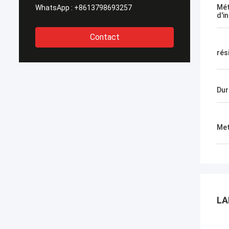
Mé
WhatsApp :
+8613798693257
d'i
Contact
rés
Dur
Met
LA