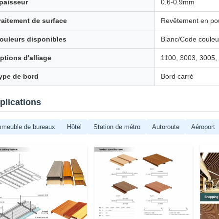
paisseur
0.6-0.9mm
raitement de surface
Revêtement en pou
ouleurs disponibles
Blanc/Code coule
ptions d'alliage
1100, 3003, 3005,
ype de bord
Bord carré
plications
mmeuble de bureaux
Hôtel
Station de métro
Autoroute
Aéroport