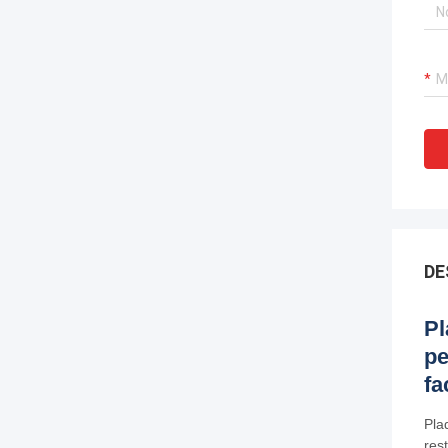
DE
Pl
pe
fa
Pla
rest