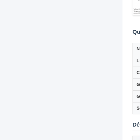
Qu
N
L
C
G
G
S
Dé