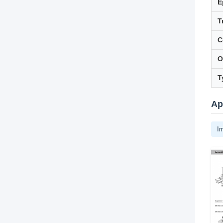
É
T
C
O
T
Ap
I