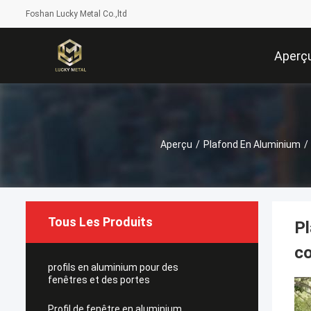
Foshan Lucky Metal Co.,ltd
Aperç
Aperçu
/
Plafond En Aluminium
/
Tous Les Produits
Pl
co
profils en aluminium pour des
fenêtres et des portes
Profil de fenêtre en aluminium