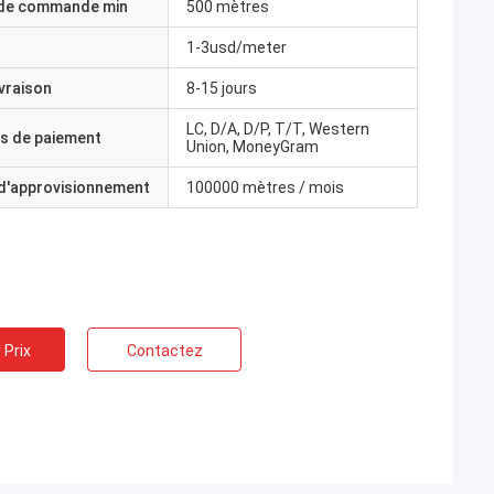
 de commande min
500 mètres
1-3usd/meter
ivraison
8-15 jours
LC, D/A, D/P, T/T, Western
s de paiement
Union, MoneyGram
 d'approvisionnement
100000 mètres / mois
 Prix
Contactez