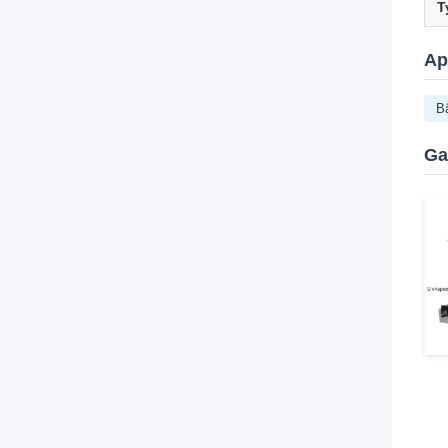
T
Ap
B
Ga