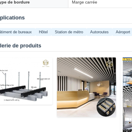
ype de bordure
Marge carrée
plications
âtiment de bureaux
Hôtel
Station de métro
Autoroutes
Aéroport
lerie de produits