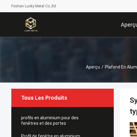
Foshan Lucky Metal Co.,ltd
Aperç
Aperçu
/
Plafond En Alum
Tous Les Produits
Sy
ty
profils en aluminium pour des
fenêtres et des portes
Profil de fenêtre en aluminium