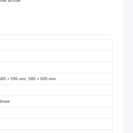
rité accrue
585 × 595 mm, 585 × 605 mm
ilmée