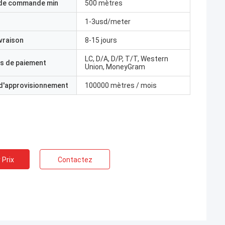
 de commande min
500 mètres
1-3usd/meter
ivraison
8-15 jours
LC, D/A, D/P, T/T, Western
s de paiement
Union, MoneyGram
 d'approvisionnement
100000 mètres / mois
 Prix
Contactez