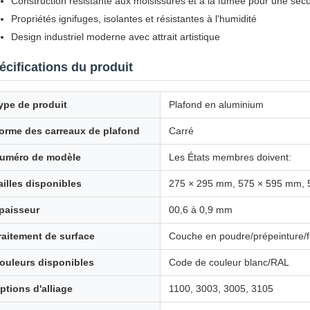
Construction résistante aux moisissures et à la fumée pour une sécu
Propriétés ignifuges, isolantes et résistantes à l'humidité
Design industriel moderne avec attrait artistique
écifications du produit
ype de produit
Plafond en aluminium
orme des carreaux de plafond
Carré
uméro de modèle
Les États membres doivent:
ailles disponibles
275 × 295 mm, 575 × 595 mm, 
paisseur
00,6 à 0,9 mm
raitement de surface
Couche en poudre/prépeinture/f
ouleurs disponibles
Code de couleur blanc/RAL
ptions d'alliage
1100, 3003, 3005, 3105