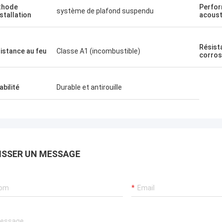
thode
Perfo
système de plafond suspendu
nstallation
acoust
Résist
istance au feu
Classe A1 (incombustible)
corros
abilité
Durable et antirouille
ISSER UN MESSAGE