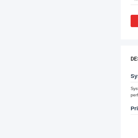
DE
Sy
Sys
per
Pr