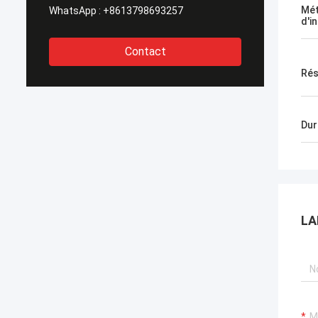
Mé
WhatsApp :
+8613798693257
d'i
Contact
Rés
Dur
LA