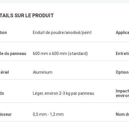
TAILS SUR LE PRODUIT
tion
Enduit de poudre/anodisé/peint
Applic
lle du panneau
600 mm x 600 mm (standard)
Entret
ériel
Aluminium
Option
Impact
ds
Léger, environ 2-3 kg par panneau
enviro
isseur
0,5 mm - 1,2 mm
Nom du