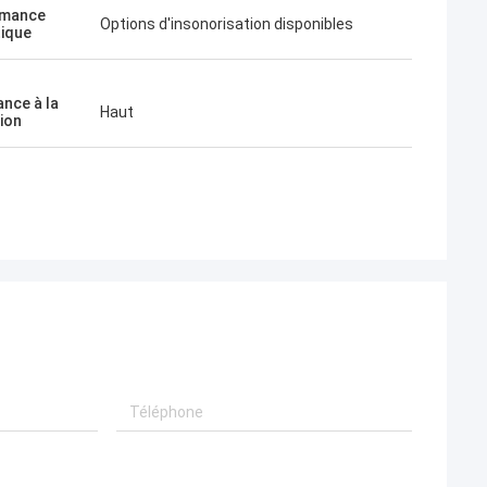
rmance
Options d'insonorisation disponibles
ique
ance à la
Haut
ion