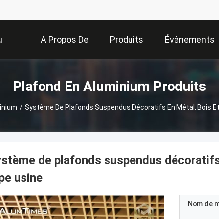
u
A Propos De
Produits
Événements
Nous
Plafond En Aluminium Produits
inium
/
Système De Plafonds Suspendus Décoratifs En Métal, Bois E
stème de plafonds suspendus décoratifs 
pe usine
Nom de 