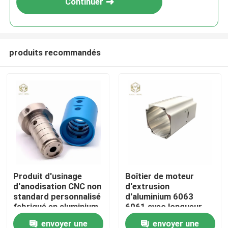
Continuer
produits recommandés
Aperçu
Produit d'usinage
Boîtier de moteur
d'anodisation CNC non
d'extrusion
Produits
standard personnalisé
d'aluminium 6063
fabriqué en aluminium
6061 avec longueur
6061 6063 2024 pour
personnalisée et
envoyer une
envoyer une
A propos de nous
équipement industriel
finition enduite de