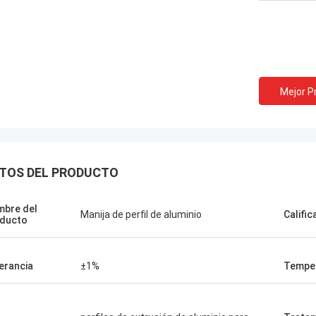
Mejor P
TOS DEL PRODUCTO
bre del
Manija de perfil de aluminio
Calific
ducto
erancia
±1%
Tempe