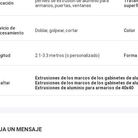
perfiles de extrusión de aluminio para
Tratam
icación
armarios, puertas, ventanas
superfi
vicio de
Doblar, golpear, cortar
Color
cesamiento
gitud
2.1-3.3 metros (o personalizado)
Forma
Extrusiones de los marcos de los gabinetes de al
altar
Extrusiones de los marcos de los gabinetes de al
Extrusiones de aluminio para armarios de 40x40
JA UN MENSAJE