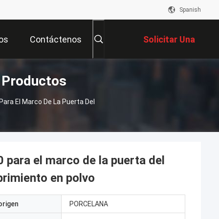
Spanish
os
Contáctenos
Solicitar Una
o Productos
Cotización
 Para El Marco De La Puerta Del
0 para el marco de la puerta del
brimiento en polvo
origen
PORCELANA