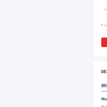
DE
80
Man
El 