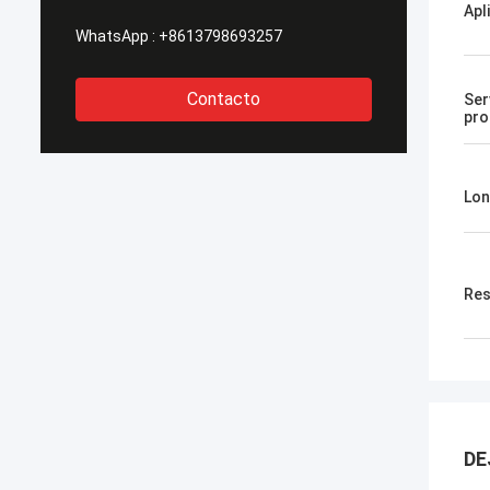
Apl
WhatsApp :
+8613798693257
Contacto
Ser
pro
Lon
Res
DE