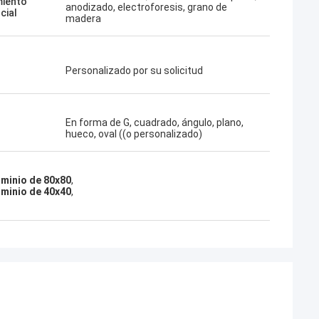
iento
anodizado, electroforesis, grano de
cial
madera
Personalizado por su solicitud
En forma de G, cuadrado, ángulo, plano,
hueco, oval ((o personalizado)
uminio de 80x80
,
uminio de 40x40
,