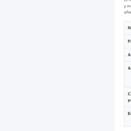
y m
aña
N
P
A
A
C
p
E