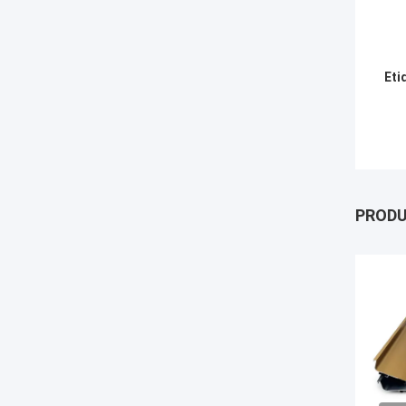
Eti
PROD