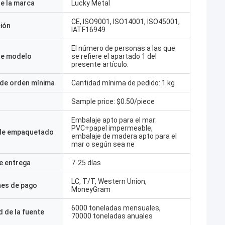
e la marca
Lucky Metal
CE, ISO9001, ISO14001, ISO45001,
ción
IATF16949
El número de personas a las que
e modelo
se refiere el apartado 1 del
presente artículo.
 de orden mínima
Cantidad mínima de pedido: 1 kg
Sample price: $0.50/piece
Embalaje apto para el mar:
PVC+papel impermeable,
 de empaquetado
embalaje de madera apto para el
mar o según sea ne
e entrega
7-25 días
LC, T/T, Western Union,
nes de pago
MoneyGram
6000 toneladas mensuales,
 de la fuente
70000 toneladas anuales