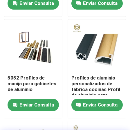
Enviar Consulta
Enviar Consulta
personalizada
champán
Visita a la fábrica
Control de Calidad
Contacto
noticias
5052 Profiles de
Profiles de aluminio
manija para gabinetes
personalizados de
de aluminio
fábrica cocinas Profil
Todos los casos
de aluminio para
gabinetes de cocina
Enviar Consulta
Enviar Consulta
Profil de aluminio
Solicitar una cotización
extrusión
perfiles de aluminio para las ventanas y las puertas