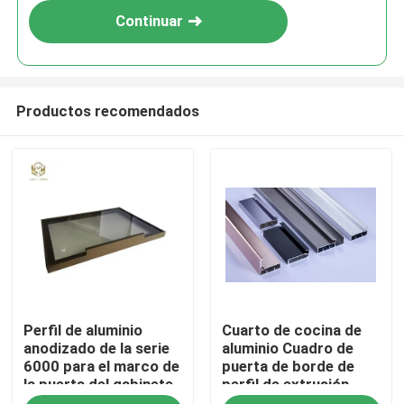
Continuar
Productos recomendados
Inicio
Perfil de aluminio
Cuarto de cocina de
Productos
anodizado de la serie
aluminio Cuadro de
6000 para el marco de
puerta de borde de
la puerta del gabinete
perfil de extrusión
Sobre nosotros
de cocina de longitud
Anodizado con