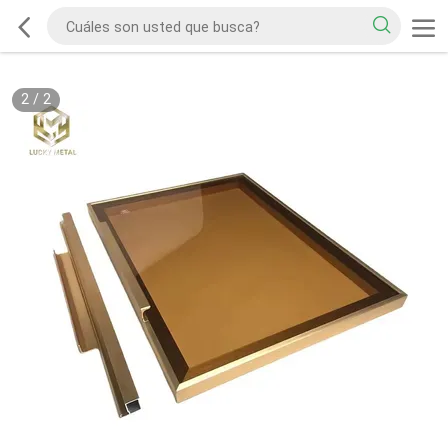
2
/
2