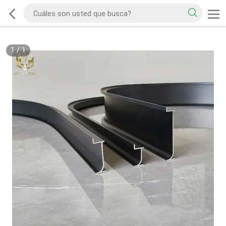
1
/
1