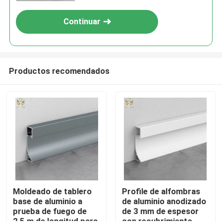
Continuar
Productos recomendados
Inicio
Productos
Moldeado de tablero
Profile de alfombras
base de aluminio a
de aluminio anodizado
prueba de fuego de
de 3 mm de espesor
Sobre nosotros
2,5 m de longitud para
con recubrimiento