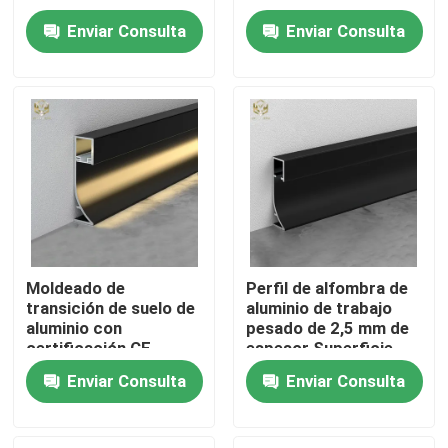
pisos comerciales
anticorrosión
Enviar Consulta
Enviar Consulta
Visita a la fábrica
Control de Calidad
Contacto
noticias
Moldeado de
Perfil de alfombra de
transición de suelo de
aluminio de trabajo
Todos los casos
aluminio con
pesado de 2,5 mm de
certificación CE
espesor Superficie
2400mm para
anti-rasguños
Solicitar una cotización
Enviar Consulta
Enviar Consulta
renovación de oficinas
perfiles de aluminio para las ventanas y las puertas