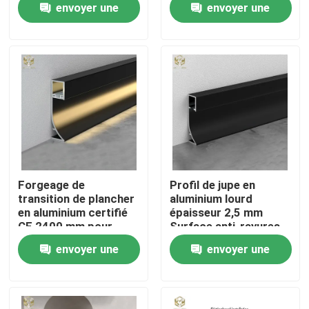
envoyer une
envoyer une
demande
demande
Visite d'usine
Contrôle de la qualité
Contact
nouvelles
Forgeage de
Profil de jupe en
transition de plancher
aluminium lourd
en aluminium certifié
épaisseur 2,5 mm
Tous les cas
CE 2400 mm pour
Surface anti-rayures
rénovation de bureaux
envoyer une
envoyer une
Demande de soumission
demande
demande
profils en aluminium pour des fenêtres et des portes