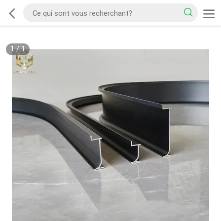
1
/
1