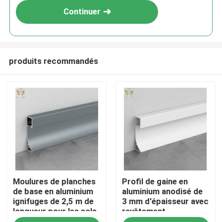
Continuer
produits recommandés
Aperçu
Moulures de planches
Profil de gaine en
Produits
de base en aluminium
aluminium anodisé de
ignifuges de 2,5 m de
3 mm d'épaisseur avec
longueur pour les sols
revêtement
A propos de nous
commerciaux
anticorrosion