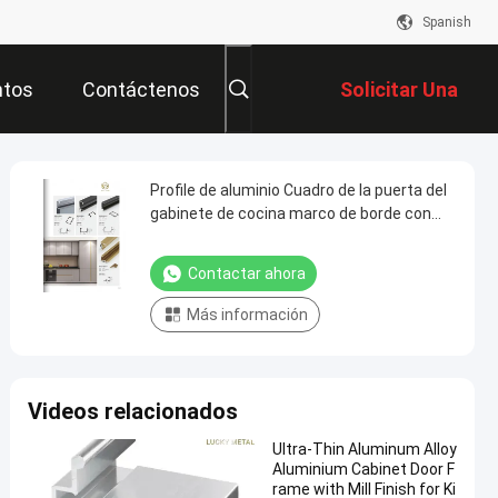
Spanish
ntos
Contáctenos
Solicitar Una
Cotización
Profile de aluminio Cuadro de la puerta del
gabinete de cocina marco de borde con
longitud personalizada
Contactar ahora
Más información
Videos relacionados
Ultra-Thin Aluminum Alloy
Aluminium Cabinet Door F
rame with Mill Finish for Ki