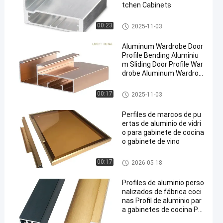
tchen Cabinets
Cuadro de la puerta del armari
00:23
2025-11-03
o de aluminio
Aluminum Wardrobe Door
Profile Bending Aluminiu
m Sliding Door Profile War
drobe Aluminum Wardrob
e Profile
Cuadro de la puerta del armari
00:17
2025-11-03
o de aluminio
Perfiles de marcos de pu
ertas de aluminio de vidri
o para gabinete de cocina
o gabinete de vino
Cuadro de la puerta del armari
00:17
2026-05-18
o de aluminio
Profiles de aluminio perso
nalizados de fábrica coci
nas Profil de aluminio par
a gabinetes de cocina Pro
fil de aluminio extrusión