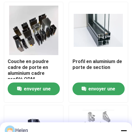
Visite d'usine
Contrôle de la qualité
Contact
Couche en poudre
Profil en aluminium de
cadre de porte en
porte de section
nouvelles
aluminium cadre
profilé ODM
envoyer une
envoyer une
Tous les cas
demande
demande
Demande de soumission
profils en aluminium pour des fenêtres et des portes
Helen