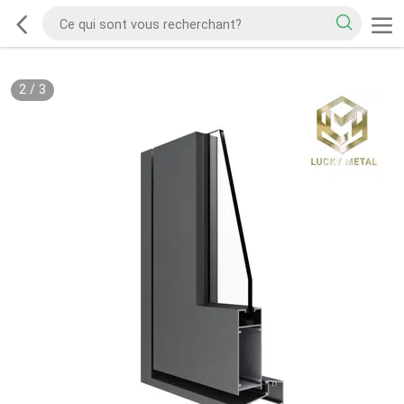
2
/
3