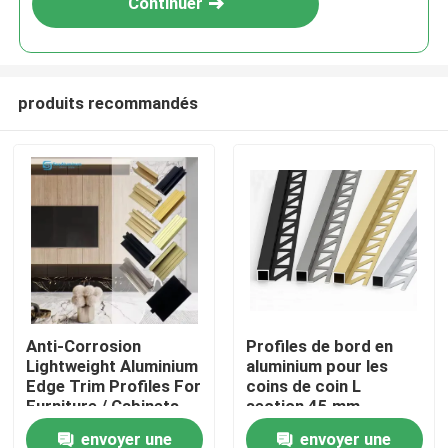
Continuer
produits recommandés
Aperçu
Anti-Corrosion
Profiles de bord en
Lightweight Aluminium
aluminium pour les
Produits
Edge Trim Profiles For
coins de coin L
Furniture / Cabinets
section 45 mm
antipoussière
envoyer une
envoyer une
A propos de nous