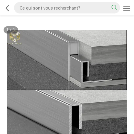
1
/
1