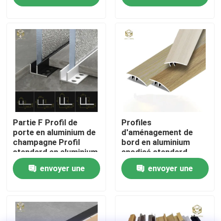
demande
demande
Visite d'usine
Contrôle de la qualité
Contact
nouvelles
Partie F Profil de
Profiles
porte en aluminium de
d'aménagement de
champagne Profil
bord en aluminium
standard en aluminium
anodisé standard
Tous les cas
extrudé
Extrusion épaisseur 1
envoyer une
envoyer une
mm
Demande de soumission
demande
demande
profils en aluminium pour des fenêtres et des portes