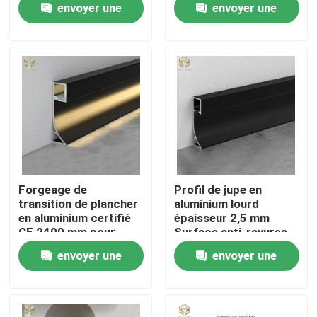
envoyer une
envoyer une
demande
demande
Visite d'usine
Contrôle de la qualité
Contact
nouvelles
Forgeage de
Profil de jupe en
transition de plancher
aluminium lourd
en aluminium certifié
épaisseur 2,5 mm
Tous les cas
CE 2400 mm pour
Surface anti-rayures
rénovation de bureaux
envoyer une
envoyer une
Demande de soumission
demande
demande
profils en aluminium pour des fenêtres et des portes