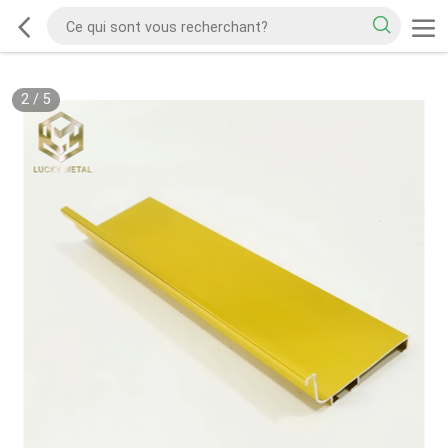
2
/
5