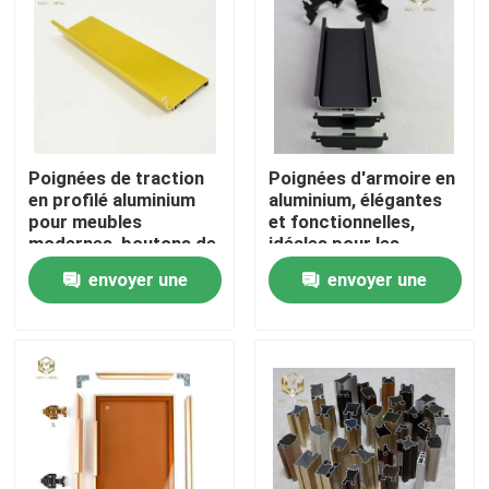
Poignées de traction
Poignées d'armoire en
en profilé aluminium
aluminium, élégantes
pour meubles
et fonctionnelles,
modernes, boutons de
idéales pour les
porte d'armoire de
armoires de cuisine,
envoyer une
envoyer une
cuisine
les tiroirs et les
meubles.
demande
demande
Aperçu
Produits
A propos de nous