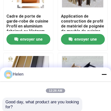
Visite d'usine
Cadre de porte de
Application de
garde-robe de cuisine
construction de profil
Profil en aluminium
de matériel de poignée
Contrôle de la qualité
fabriqué au Vietnam
de meuble de cuisine
envoyer une
envoyer une
Contact
demande
demande
nouvelles
Helen
Tous les cas
12:26 AM
Demande de soumission
Good day, what product are you looking 
Poignée en profil G en
Range à vin en alliage
for?
alliage d'aluminium
d'aluminium sous
profils en aluminium pour des fenêtres et des portes