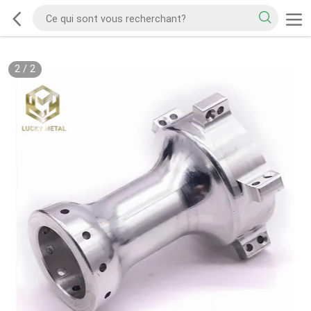
2
/
2