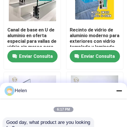
Visita a la fábrica
Canal de base en U de
Recinto de vidrio de
Control de Calidad
aluminio en oferta
aluminio moderno para
especial para vallas de
exteriores con vidrio
vidrio sin marco para
templado y laminado,
Contacto
escaleras
resistencia a la carga
Enviar Consulta
Enviar Consulta
del viento de 1200Pa y
revestimiento
anodizante y en polvo
noticias
Todos los casos
Helen
Solicitar una cotización
6:17 PM
Good day, what product are you looking 
perfiles de aluminio para las ventanas y las puertas