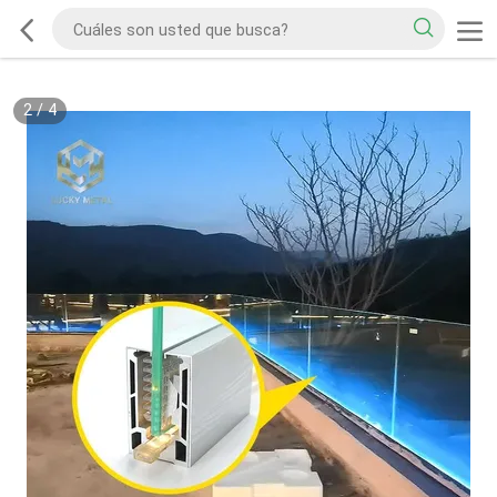
2
/
4