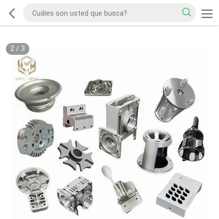
2
/
3