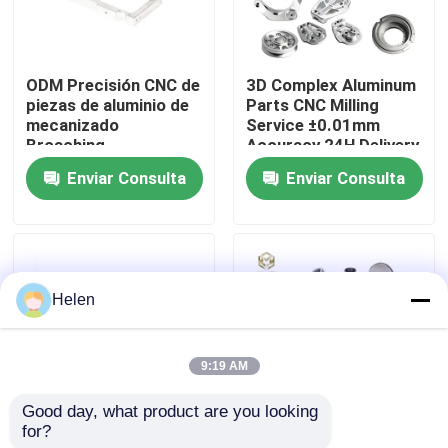
Visita a la fábrica
ODM Precisión CNC de
3D Complex Aluminum
piezas de aluminio de
Parts CNC Milling
Control de Calidad
mecanizado
Service ±0.01mm
Broaching
Accuracy 24H Delivery
Enviar Consulta
Enviar Consulta
Contacto
noticias
Helen
Todos los casos
9:19 AM
Solicitar una cotización
Good day, what product are you looking 
for?
Perfil de aluminio
CNC Machined
perfiles de aluminio para las ventanas y las puertas