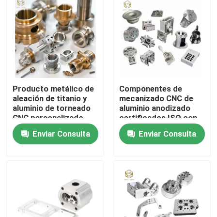
Producto metálico de
Componentes de
aleación de titanio y
mecanizado CNC de
aluminio de torneado
aluminio anodizado
CNC personalizado
certificados ISO con
OEM Productos de
tamaños
Enviar Consulta
Enviar Consulta
mecanizado de
personalizados para
metales de precisión
aplicaciones de
Inicio
precisión
Productos
Sobre nosotros