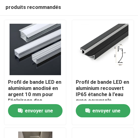
produits recommandés
Profil de bande LED en
Profil de bande LED en
aluminium anodisé en
aluminium recouvert
argent 10 mm pour
IP65 étanche à l'eau
Aperçu
l'éclairage des
avec couvercle
armoires
diffuseur
envoyer une
envoyer une
Produits
demande
demande
A propos de nous