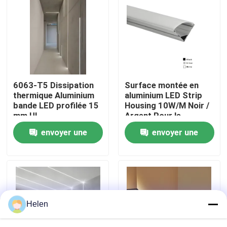
Visite d'usine
Contrôle de la qualité
6063-T5 Dissipation
Surface montée en
Contact
thermique Aluminium
aluminium LED Strip
bande LED profilée 15
Housing 10W/M Noir /
mm UL
Argent Pour le
nouvelles
commerce
envoyer une
envoyer une
demande
demande
Tous les cas
Demande de soumission
Helen
profils en aluminium pour des fenêtres et des portes