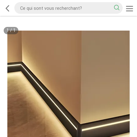
1
/
1