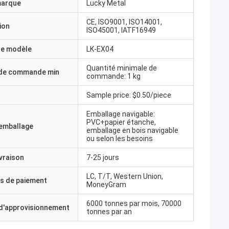
marque
Lucky Metal
CE, ISO9001, ISO14001,
ion
ISO45001, IATF16949
e modèle
LK-EX04
Quantité minimale de
 de commande min
commande: 1 kg
Sample price: $0.50/piece
Emballage navigable:
PVC+papier étanche,
'emballage
emballage en bois navigable
ou selon les besoins
ivraison
7-25 jours
LC, T/T, Western Union,
s de paiement
MoneyGram
6000 tonnes par mois, 70000
 d'approvisionnement
tonnes par an