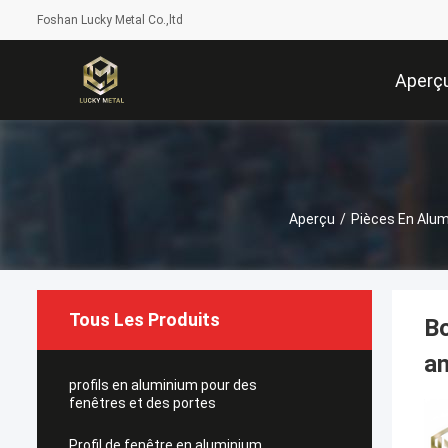
Foshan Lucky Metal Co.,ltd
Aperç
Aperçu
/
Pièces En Alu
Tous Les Produits
Bo
a
profils en aluminium pour des
fenêtres et des portes
Profil de fenêtre en aluminium