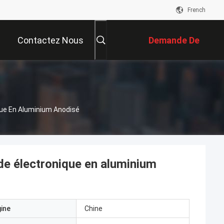
French
Contactez Nous
Demande De
Soumission
que En Aluminium Anodisé
de électronique en aluminium
gine
Chine