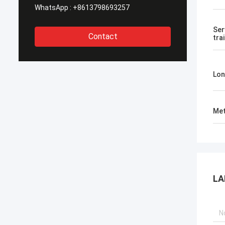
WhatsApp :
+8613798693257
Ser
Contact
tra
Lon
Met
LA