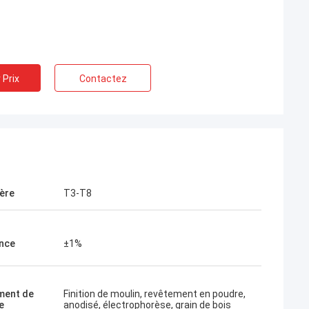
 Prix
Contactez
ère
T3-T8
nce
±1%
ment de
Finition de moulin, revêtement en poudre,
e
anodisé, électrophorèse, grain de bois