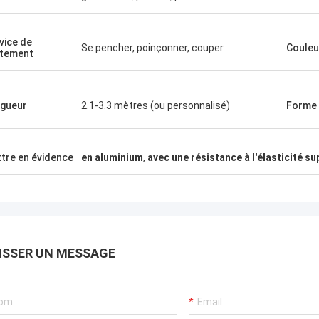
vice de
Se pencher, poinçonner, couper
Couleu
itement
gueur
2.1-3.3 mètres (ou personnalisé)
Forme
tre en évidence
en aluminium
,
avec une résistance à l'élasticité s
ISSER UN MESSAGE