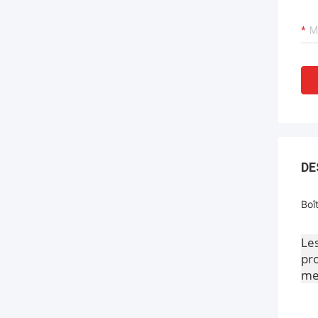
DE
Boî
Le
pro
meu